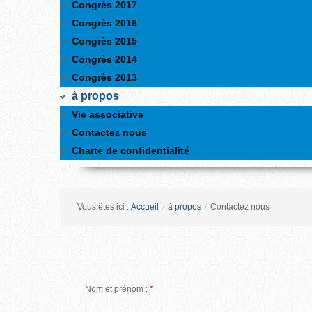
Congrès 2017
Congrès 2016
Congrès 2015
Congrès 2014
Congrès 2013
à propos
Vie associative
Contactez nous
Charte de confidentialité
Vous êtes ici :
Accueil
/
à propos
/
Contactez nous
Nom et prénom :