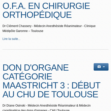
O.F.A. EN CHIRURGIE
ORTHOPÉDIQUE
Dr Clément Chassery - Médecin Anesthésiste Réanimateur - Clinique
Médipôle Garonne – Toulouse
Lire la suite...
DON D'ORGANE
CATÉGORIE
MAASTRICHT 3 : DÉBUT
AU CHU DE TOULOUSE
Dr Diane Osinski - Médecin Anesthésiste Réanimateur & Médecin
coordinatrice des dons d'organes - CHU Toulouse