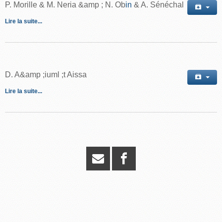
P. Morille & M. Neria &
amp
; N. Ob
in
& A. Sénéchal
Lire la suite...
D. A&
amp
;
iuml
;t Aissa
Lire la suite...