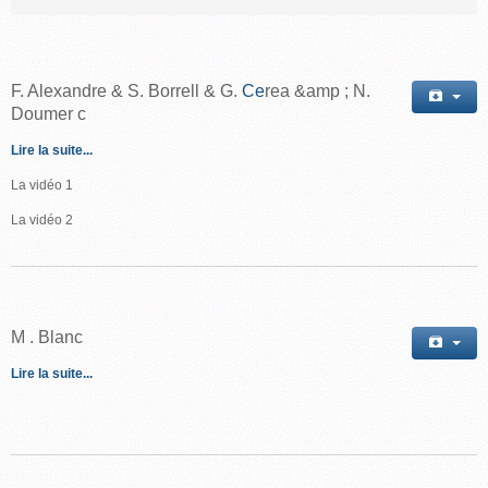
F. Alexandre
&
S. Borrell
& G.
Ce
rea &
amp
; N.
Dou
mer
c
Lire la suite...
La vidéo 1
La vidéo 2
M
. Blanc
Lire la suite...