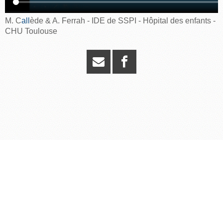
M. C
all
ède & A. Ferrah -
IDE
de SSPI -
Hôpital
des enfants -
CHU Toulouse