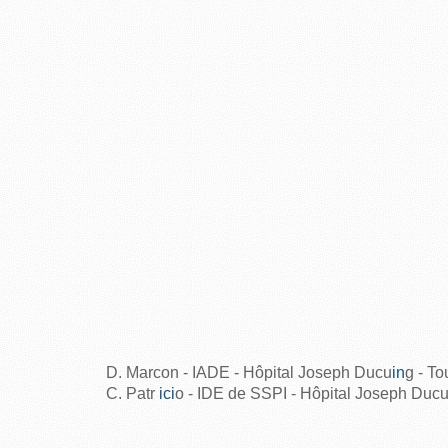
D. Marcon - IADE - Hôpital Joseph Ducu
in
g - T
C.
Patr
ici
o - IDE de SSPI - Hôpital Joseph Ducu