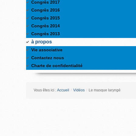
Congrès 2017
Congrès 2016
Congrès 2015
Congrès 2014
Congrès 2013
à propos
Vie associative
Contactez nous
Charte de confidentialité
Vous êtes ici :
Accueil
/
Vidéos
/
Le masque laryngé