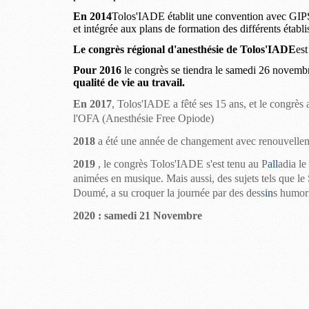
En 2014
Tolos'IADE établit une convention avec GIPS
et intégrée aux plans de formation des différents établ
Le congrès régional d'anesthésie de Tolos'IADE
est
Pour 2016
le congrès se tiendra le samedi 26 novembr
qualité de vie au travail.
En 2017
, Tolos'IADE a fêté ses 15 ans, et le congrès 
l'OFA (Anesthésie Free Opiode)
2018
a été une année de changement avec renouvelleme
2019
, le
congrès
Tolos'IADE s'est tenu au P
all
adia le
animées en musique. Mais aussi, des sujets tels que le
Doumé, a su croquer la journée par des dess
in
s humori
2020 : samedi 21 Novembre